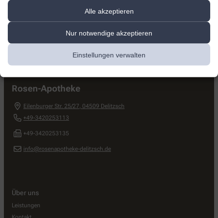
Alle akzeptieren
Nur notwendige akzeptieren
Einstellungen verwalten
Kontakt
Rosen-Apotheke
Eilenburger Str. 25/27
,
04509
Delitzsch
+49-3420253113
+49-3420253135
info@rosenapotheke-delitzsch.de
Über uns
Leistungen
Kontakt