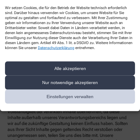
Postfach 11 01 32, 01330 Dresden
Wir setzen Cookies, die für den Betrieb der Website technisch erforderlich
Telefon
:
+49-35185471101
sind. Darüber hinaus verwenden wir Cookies, um unsere Website für Sie
Fax
:
+49-35185471109
optimal zu gestalten und fortlaufend zu verbessern. Mit Ihrer Zustimmung
geben wir Informationen zu Ihrer Verwendung unserer Website auch an
Email
:
post@sdtb.sachsen.de
Drittanbieter weiter. Soweit dabei Daten in Ländern verarbeitet werden, in
Website
:
https://www.datenschutz.sachsen.de/kontakt.html
denen kein angemessenes Datenschutzniveau besteht, stimmen Sie mit Ihrer
Einwilligung zur Nutzung dieser Dienste auch der Verarbeitung Ihrer Daten in
Weitere Hinweise
diesen Ländern gem. Artikel 49 Abs. 1 lit. a DSGVO zu. Weitere Informationen
können Sie unserer
Datenschutzerklärung
entnehmen.
Streitschlichtung
Wir sind weder verpflichtet noch bereit, an einem
Streitbeilegungsverfahren vor einer Verbraucherschlichtungsstelle
Alle akzeptieren
teilzunehmen.
Haftung
Nur notwendige akzeptieren
Wir sind für unsere Inhalte verantwortlich. Alle Inhalte werden mit
der gebotenen Sorgfalt und nach bestem Wissen erstellt. Soweit
Einstellungen verwalten
wir mittels Links auf Internetseiten Dritter verweisen, können wir
keine Gewähr für die fortwährende Aktualität, Richtigkeit und
Vollständigkeit der verlinkten Inhalte übernehmen, da diese
Inhalte außerhalb unseres Verantwortungsbereichs liegen und
wir auf die zukünftige Gestaltung keinen Einfluss haben. Sollten
aus Ihrer Sicht Inhalte gegen geltendes Recht verstoßen oder
unangemessen sein, teilen Sie uns dies bitte mit. Unsere