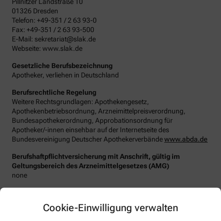
Pillnitzer Landstraße 10
01326 Dresden
Telefon: +49-351 / 2 63 93-0
Fax: +49-351 / 2 63 93-500
E-Mail: sekretariat@slak.de
Webseite: www.slak.de
Gesetzliche Berufsbezeichnung
Apotheker, verliehen in Deutschland
Berufsrechtliche Regelung
Weitere Rechtsgrundlagen: Apothekengesetz,
Apothekenbetriebsordnung, Arzneimittelpreisverordnung,
Bundesapothekerordnung, Approbationsordnung für
Apotheker/-innen einsehbar auf der Internetseite des
Bundesvereinigung Deutscher Apothekerverbände
www.abda.de
Berufshaftpflichtversicherung mit Anschrift, gültig im
Geltungsbereich des Arzneimittelgesetzes (AMG)
none
Datenschutzbeauftragter
:
Den/Die betriebliche/-n Datenschutzbeauftragte/-n unserer
Cookie-Einwilligung verwalten
Apotheke können Sie hier erreichen:
Sächsischer Datenschutzbeauftragter